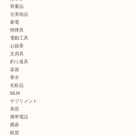
バッグ
ブランド
時計
カメラ
食器
金貨
記念メダル
古銭
建退共証紙
商品券
切手
金券
鉄道模型
テレホンカード
株主優待券
はがき