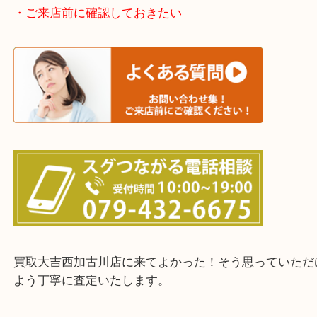
加古川市・加古郡 稲美町 播磨町・高砂市
三木市・西脇市・加東市・明石市・多古郡 多古町
・ご来店前に確認しておきたい