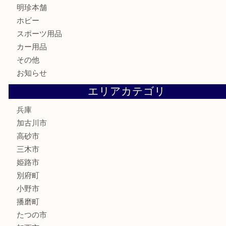
骨董品
古美術品
家電
喫煙具
電動工具
お線香
文房具
釣り道具
楽器
香水
化粧品
MLM
サプリメント
美容
携帯電話
囲碁